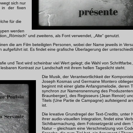
ewegt sich nur
 in der fixen
lche für die
 Typen werden
tion,„Römisch“ und zweitens, als Font verwendet, „Alte“ genutzt.
en die am Film beteiligten Personen, wobei der Name jeweils in Vers
n aufgeführt ist. Es findet eine grafische Überlagerung der unterschiedl
ie und Text wird scheinbar viel Wert gelegt; die Wahl von Schriftfarbe
ut lesbaren Kontrast zur Landschaft mit ihrem hellen Tageslicht steht.
Die Musik, der Verantwortlichkeit der Komponist
Joseph Kosmas und Germaine Montero obliege
beginnt mit einer glatte Anfangsmelodie, deren 
synchron zur Namensnennung des Produzenten 
Braunberger), des Regisseurs (Jean Renoir) un
Titels (Une Partie de Campagne) aufsteigend arr
ist.
Die kreative Grundregel der Text-Credits, unter 
ihrer audio-visuellen Integration, findet eine Ver
Sichtbarmachung, dem Fotosetzgerät und dem 
Natur – gleichsam eine Verschmelzung von Cod
Sprache, die zum Ziel hat, ein Argument / Them