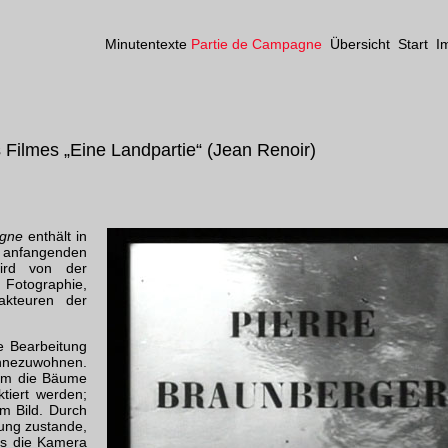
Minutentexte
Partie de Campagne
Übersicht
Start
I
 Filmes „Eine Landpartie“ (Jean Renoir)
agne
enthält in
s anfangenden
wird von der
otographie,
kteuren der
e Bearbeitung
innezuwohnen.
hem die Bäume
ktiert werden;
m Bild. Durch
ung zustande,
ss die Kamera