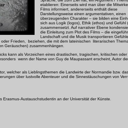
etablieren: Einerseits wird man über die Mitwir
Films informiert, andererseits enthält diese
Darstellungsweise einen argumentativen, einen
überzeugenden Charakter – sie bilden eine Einhe
sich aus Logik (logos), Ethik (ethos) und Gefühl 
zusammensetzt. Auf narrativer Ebene kondensie
die Einleitung zum Plot des Films – die eingefüh
Landschaft und die Musik transportieren Gefühle
oder Frieden, beziehen, die mit dem lateinischen literarischen Them
lichen Geräuschen) zusammenhängen.
ücks kann als Vorzeichen eines drastischen, tragischen, kritischen oder
besonders wenn der Name von Guy de Maupassant erscheint, Autor de
r, welcher als Lieblingsthemen die Landwirte der Normandie bzw. da
derungen über lustvolle Abenteuer und die Sinnestäuschungen von Verrü
 Erasmus-Austauschstudentin an der Universität der Künste.