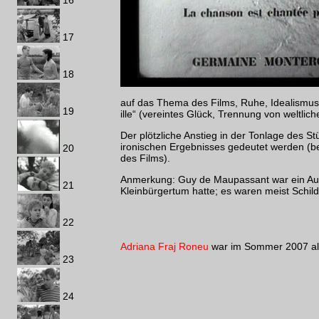
17
18
auf das Thema des Films, Ruhe, Idealismus 
19
ille“ (vereintes Glück, Trennung von welt
Der plötzliche Anstieg in der Tonlage des St
ironischen Ergebnisses gedeutet werden (
20
des Films).
Anmerkung: Guy de Maupassant war ein Auto
21
Kleinbürgertum hatte; es waren meist Schil
22
Adriana Fraj Roneu
war im Sommer 2007 als
23
24