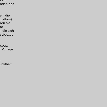
kenden des
it, die
(pathos)
ren sie
rte
, die sich
a „beatus
 sogar
r Vorlage
s
cktheit.