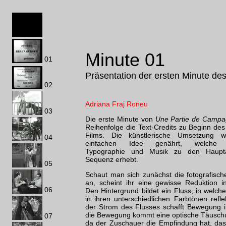
Minute 01
01
Präsentation der ersten Minute des
02
Adriana Fraj Roneu
03
Die erste Minute von
Une Partie de Camp
Reihenfolge die Text-Credits zu Beginn de
Films. Die künstlerische Umsetzung 
04
einfachen Idee genährt, welche F
Typographie und Musik zu den Haupta
Sequenz erhebt.
05
Schaut man sich zunächst die fotografisch
an, scheint ihr eine gewisse Reduktion 
06
Den Hintergrund bildet ein Fluss, in welc
in ihren unterschiedlichen Farbtönen refle
der Strom des Flusses schafft Bewegung i
die Bewegung kommt eine optische Täusch
07
da der Zuschauer die Empfindung hat, da