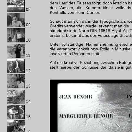
dem Lauf des Flusses folgt; doch letztlich b
das Wasser, die Kamera bleibt vollends
08
Kontrolle von Henri Cartier.
Schaut man sich dann die Typografie an, we
09
Credits verwendet wurde, erkennt man die
standardisierte Norm DIN 16518-Atypl: Als
erstens, bekannt aus der Fotosetzgerättradi
10
Unter vollständiger Namensnennung erschein
die Verantwortlichkeit bzw. Rolle in Minuskel
involvierten Personen statt.
11
Auf die kreative Beziehung zwischen Fotograf
stellt hierbei den Schlüssel dar, da sie in g
12
13
14
15
16