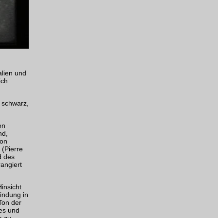
alien und
ich
, schwarz,
en
nd,
Ton
(Pierre
d des
angiert
Hinsicht
bindung in
Ton der
es und
a zu